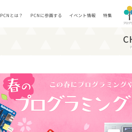
PCNとは？
PCNに参画する
イベント情報
特集
C