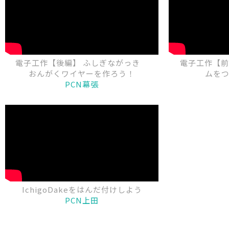
電子工作【後編】 ふしぎながっき
電子工作【前
おんがくワイヤーを作ろう！
ムを
PCN幕張
IchigoDakeをはんだ付けしよう
PCN上田