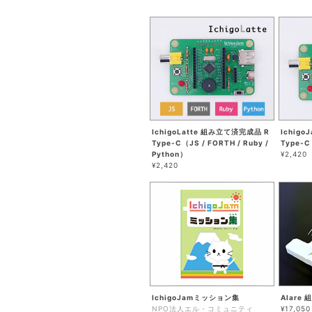
IchigoLatte 組み立て済完成品 R
Ichig
Type-C（JS / FORTH / Ruby /
Type-C
Python）
¥2,420
¥2,420
IchigoJamミッション集
Alare
NPO法人エル・コミュニティ
¥17,050