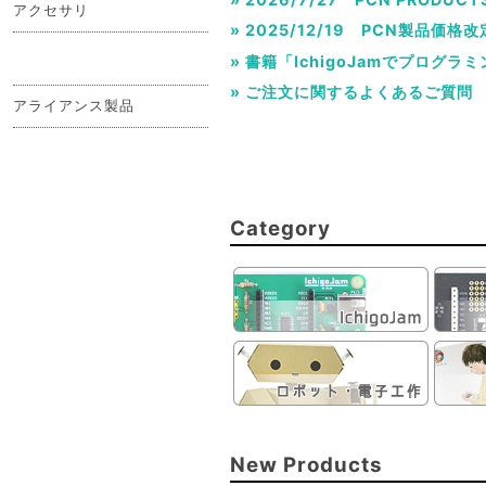
アクセサリ
» 2025/12/19 PCN製品価
» 書籍「IchigoJamでプログ
» ご注文に関するよくあるご質問
アライアンス製品
» 2024/9/17 配送料改定のお知
» 2023/4/28 「IchigoJa
» 2022/6/23 PCN製品価格
» 2021/4/1 PCN製品価格改
» 2020/6/24 「Ichigo
» CakeRes × レトロゲームズ
» 2019/9/3 消費税率変更に関
» 2019/6/6 「IchigoJa
» 北海道胆振東部地震の義援金の
Category
New Products