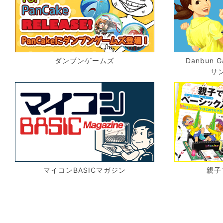
ダンブンゲームズ
Danbun G
サ
マイコンBASICマガジン
親子