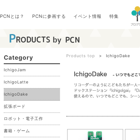
PCNとは？
PCNに参画する
イベント情報
特集
Products top
>
IchigoDake
Category
IchigoJam
IchigoLatte
IchigoDake
拡張ボード
ロボット・電子工作
書籍・ゲーム