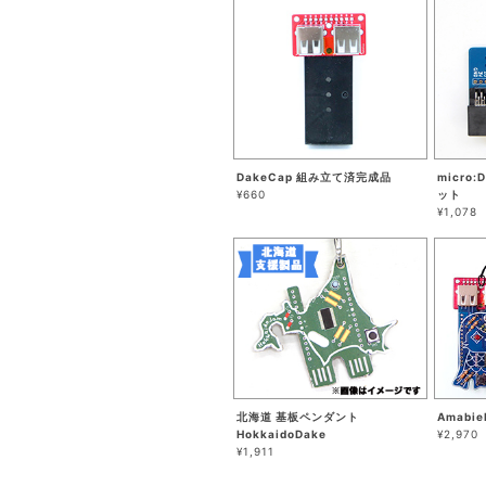
DakeCap 組み立て済完成品
micro
¥660
ット
¥1,078
北海道 基板ペンダント
Amabi
HokkaidoDake
¥2,970
¥1,911