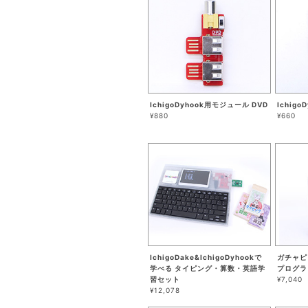
IchigoDyhook用モジュール DVD
Ichig
¥880
¥660
IchigoDake&IchigoDyhookで
ガチャピ
学べる タイピング・算数・英語学
プログラ
習セット
¥7,040
¥12,078