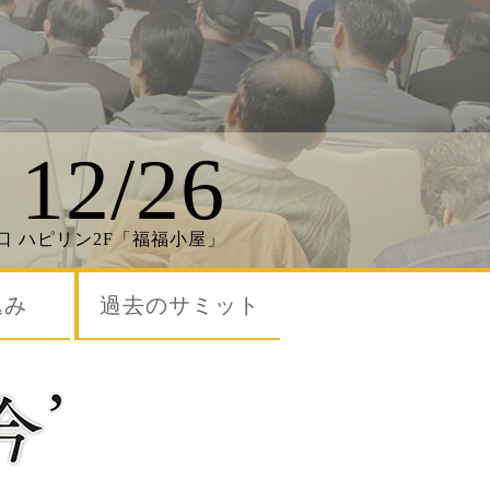
12/26
口 ハピリン2F「福福小屋」
込み
過去のサミット