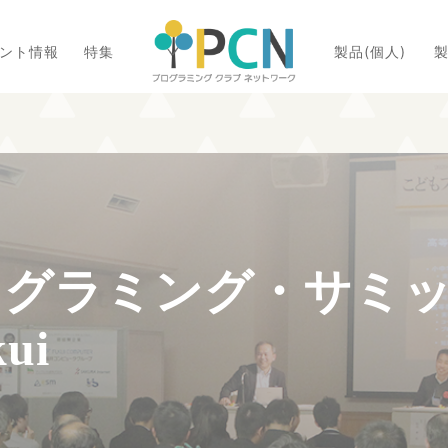
ント情報
特集
製品(個人)
製
ログラミング・サミ
kui