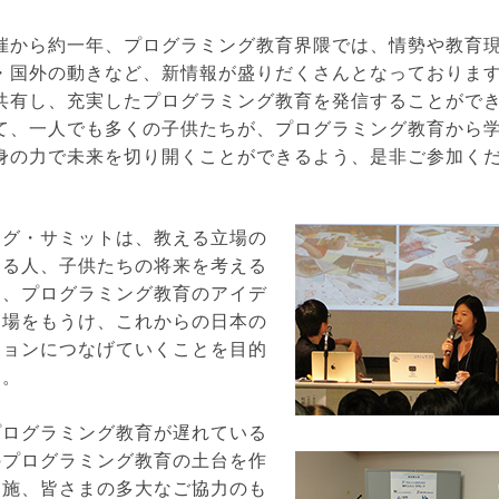
催から約一年、プログラミング教育界隈では、情勢や教育
・国外の動きなど、新情報が盛りだくさんとなっておりま
共有し、充実したプログラミング教育を発信することがで
て、一人でも多くの子供たちが、プログラミング教育から
身の力で未来を切り開くことができるよう、是非ご参加く
ング・サミットは、教える立場の
ある人、子供たちの将来を考える
り、プログラミング教育のアイデ
る場をもうけ、これからの日本の
ションにつなげていくことを目的
す。
プログラミング教育が遅れている
のプログラミング教育の土台を作
実施、皆さまの多大なご協力のも