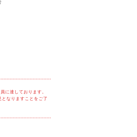
会
定員に達しております。
見となりますことをご了