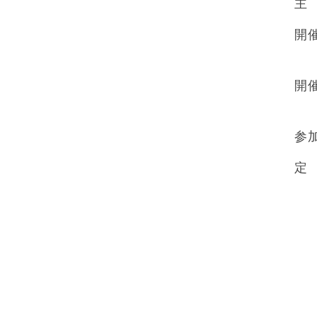
主
開
開
参
定