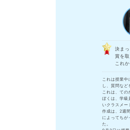
決まっ
賞を取
これか
これは授業中
し、質問など
これは、ての
ぼくは、学級
いクラスメー
作成は、2週
によってちが
た。