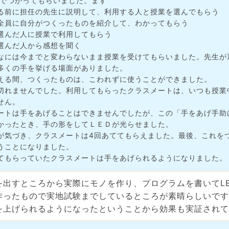
業でつかってもらいました。まず
前に担任の先生に説明して、利用する人と授業を選んでもらう
員に自分がつくったものを紹介して、わかってもらう
んだ人に授業で利用してもらう
んだ人から感想を聞く
なには今までと変わらないまま授業を受けてもらいました。先生が
多くの手を挙げる場面がありました。
える間、つくったものは、こわれずに使うことができました。
切れませんでした。利用してもらったクラスメートは、いつも授業
せん。
ートは手をあげることはできませんでしたが、この「手をあげ手助
かったとき、手の形をしてＬＥＤが光らせました。
が気づき、クラスメートは4回あててもらえました。最後、これを
うことになりました。
てもらっていたクラスメートは手をあげられるようになりました。
を出すところから実際にモノを作り、プログラムを書いてL
作ったもので実地試験までしているところが素晴らしいです
を上げられるようになったということから効果も実証されて