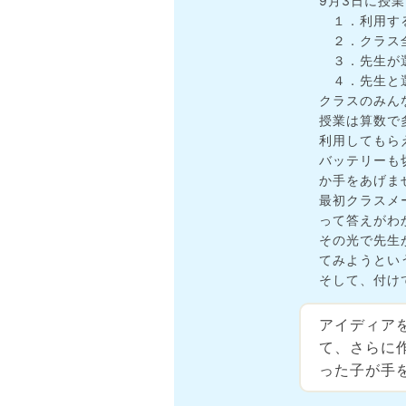
9月3日に授
１．利用する
２．クラス全
３．先生が選
４．先生と選
クラスのみん
授業は算数で
利用してもら
バッテリーも
か手をあげま
最初クラスメ
って答えがわ
その光で先生
てみようとい
そして、付け
アイディア
て、さらに
った子が手