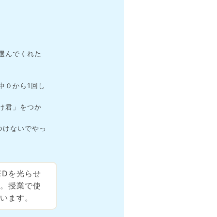
選んでくれた
中０から1回し
け君」をつか
つけないでやっ
EDを光らせ
。授業で使
います。