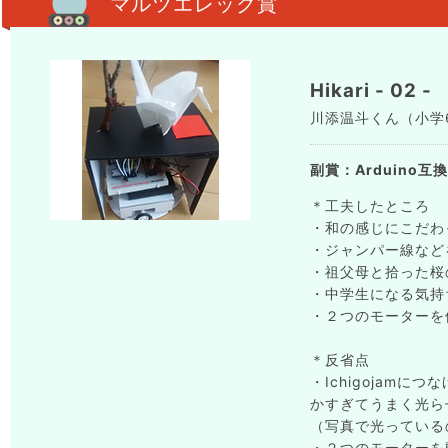
マルツエレック賞
Hikari - 02 -
川添温斗くん（小学6年生
副賞：Arduino互換ボ
＊工夫したところ
・和の感じにこだわ
・ジャンパー線など
・祖父母と拾った桜
・中学生になる気持
・２つのモーターを
＊反省点
・Ichigojam
かすぎてうまく光ら
（写真で光っている
・２つのモーターを