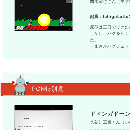
間木智也さん（中学2年
副賞：IchigoLat
原型は三日でできた
しかし、バグをたく
た。
（まさかバグチェッ
PCN特別賞
ドドンガドー
長谷川直也くん（小学4年