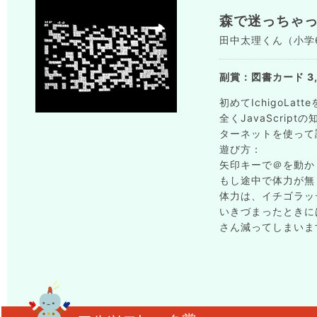
森で迷っちゃ
田中太理くん（小学6年生）
副賞：図書カード 3,
初めてIchigoLa
全くJavaScri
ターネットを使って
遊び方：
矢印キーで＠を動か
もし途中で体力が無
体力は、イチゴラッ
いきづまったときに
さん減ってしまいま