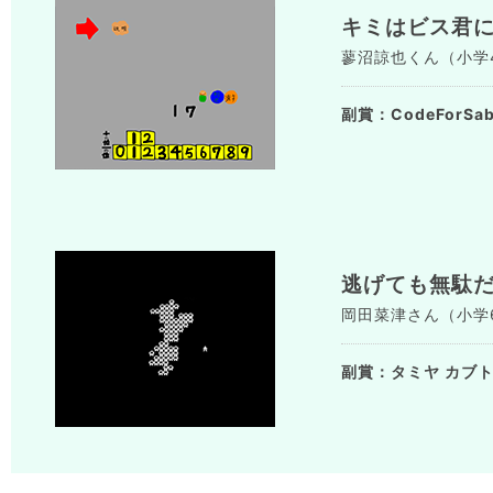
キミはビス君
蓼沼諒也くん（小学4年生
副賞：CodeForS
逃げても無駄
岡田菜津さん（小学6年生
副賞：タミヤ カブ