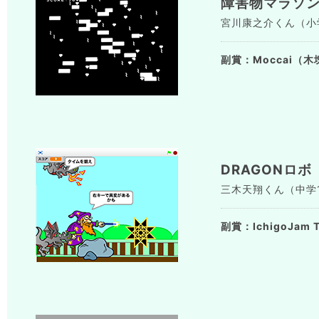
障害物マラソ
宮川康之介くん（小学4年
副賞：Moccai（木
DRAGONロボ
三木天翔くん（中学1年
副賞：IchigoJam