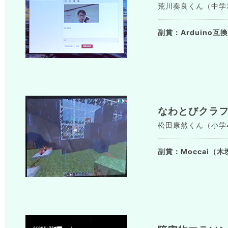
荒川奏良くん（中学3
副賞：Arduino互換ボ
なわとびクラ
松田康然くん（小学4年生
副賞：Moccai（木