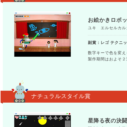
お絵かきロボ
ユキ エルセルカルカ
副賞：レゴ テクニッ
数字キーで色を変え
製作期間はおよそ２
ナチュラルスタイル賞
星降る夜の決