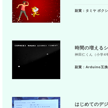
副賞：タミヤ ボク
時間の増える
神田仁くん（小学4年生）
副賞：Arduino互換ボ
はじめてのデ