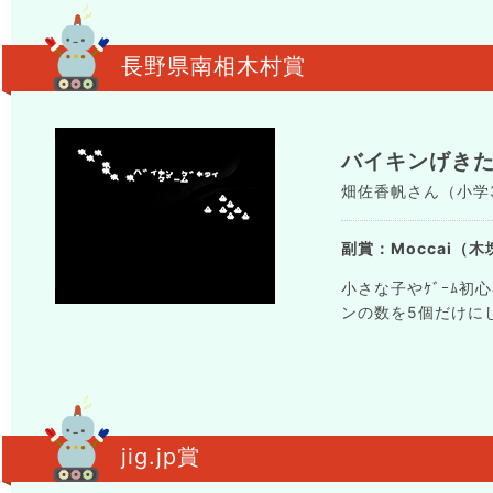
長野県南相木村賞
バイキンげき
畑佐香帆さん（小学3年生
副賞：Moccai（木塊
小さな子やｹﾞｰﾑ
ンの数を5個だけに
jig.jp賞