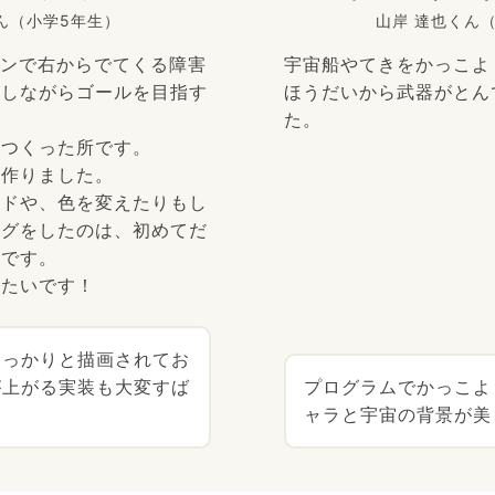
ん（小学5年生）
山岸 達也くん
タンで右からでてくる障害
宇宙船やてきをかっこよ
わしながらゴールを目指す
ほうだいから武器がとん
た。
をつくった所です。
て作りました。
ードや、色を変えたりもし
ングをしたのは、初めてだ
たです。
みたいです！
しっかりと描画されてお
が上がる実装も大変すば
プログラムでかっこよ
ャラと宇宙の背景が美