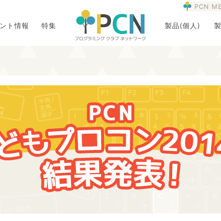
PCN M
ント情報
特集
製品(個人)
製