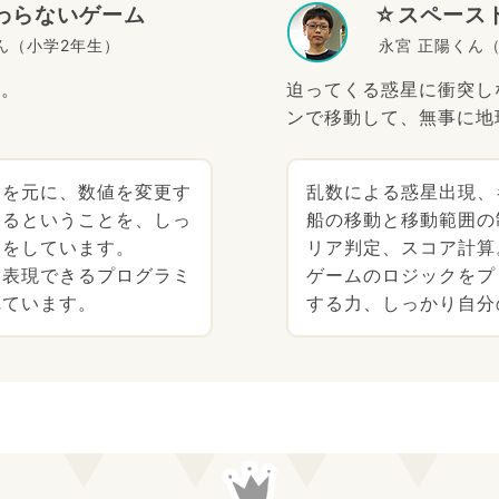
わらないゲーム
☆スペース
ん（小学2年生）
永宮 正陽くん
い。
迫ってくる惑星に衝突し
ンで移動して、無事に地
ムを元に、数値を変更す
乱数による惑星出現、
わるということを、しっ
船の移動と移動範囲の
ジをしています。
リア判定、スコア計算
を表現できるプログラミ
ゲームのロジックをプ
れています。
する力、しっかり自分