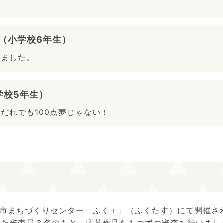
（小学校6年生）
げました。
学校5年生）
だれでも100点夢じゃない！
に福井市まちづくりセンター「ふく＋」（ふくたす）にて開催
えた審査員３名のもと、応募作品を１つずつ審査を行いまし