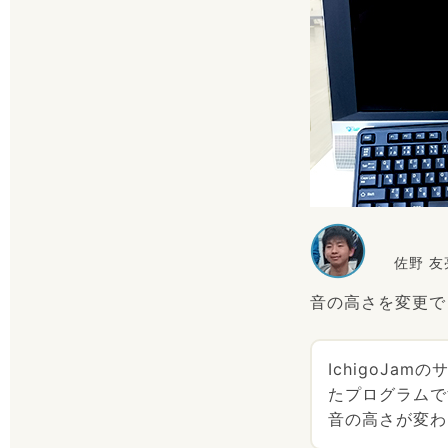
佐野 
音の高さを変更で
IchigoJa
たプログラムで
音の高さが変わ