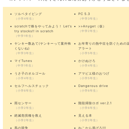
ソルペタイピング
PC 5.3
（小学4年生）
（中学3年生）
scratchで株をやってみよう！ Let's
>>Anyget（仮）
try stocks!! in scratch
（中学2年生）
（中学1年生）
ヤンキー数あて(ヤンキーって案外怖
お年寄りの熱中症を防ぐための
くないね)
アラート
（中学3年生）
（小学5年生）
マイTunes
かけぬけろ
（中学1年生）
（小学4年生）
うさ子のオルゴール
アマビエ様のおつげ
（小学4年生）
（小学5年生）
セルフヘルスチェック
Dangerous drive
（小学6年生）
（小学6年生）
雨センサー
階段掃除ロボ ver.2.1
（小学2年生）
（小学6年生）
絶滅危惧種を救え
見える本
（小学2年生）
（小学2年生）
馬の競争
ねこから逃げろ!!!