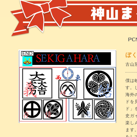
ぼ
古山芽
僕は
す。
海外
ドを
ド」
史ガ
楽し
ます
をし