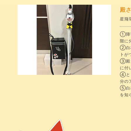
殿
星飛羽
①障
階に
②白
トが
③殿
に付
④と
分の
⑤白
を知