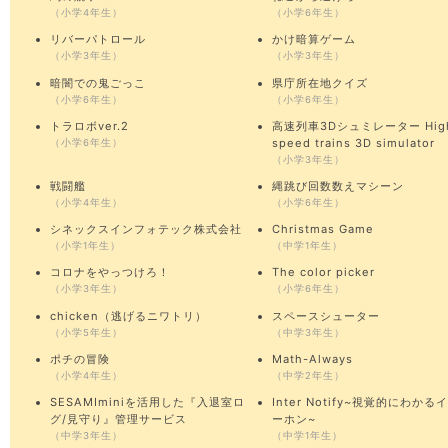
（小学4年生）
（小学6年生）
リバーパトロール
かけ暗算ゲーム
（小学3年生）
（小学3年生）
暗闇での鬼ごっこ
県庁所在地クイズ
（小学6年生）
（小学6年生）
トラロボver.2
高速列車3Dシュミレーター Hig
speed trains 3D simulator
（小学6年生）
（小学3年生）
戦闘艦
縄跳び回数数えマシーン
（小学4年生）
（小学6年生）
シネックスインフォテック株式会社
Christmas Game
（小学1年生）
（中学1年生）
コロナをやっつけろ！
The color picker
（小学3年生）
（小学6年生）
chicken（逃げるニワトリ）
スペースシューター
（小学5年生）
（中学3年生）
ポチの冒険
Math-Always
（小学4年生）
（中学2年生）
SESAMIminiを活用した『入退室ロ
Inter Notify~視覚的にわかる
グ/見守り』管理サービス
ーホン~
（中学3年生）
（中学1年生）