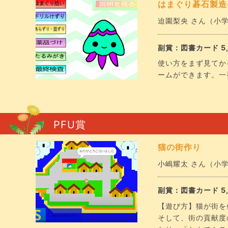
はまぐり碁石製造
迫園梨央 さん（小学4年
副賞：図書カード 5,
使い方をまず見てか
ームができます。一
PFU賞
猫の街作り
小嶋耀太 さん（小学5年
副賞：図書カード 5,
【遊び方】猫が街を
そして、街の貢献度