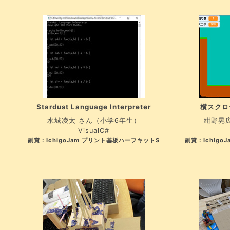
Stardust Language Interpreter
横スクロ
水城凌太 さん（小学6年生）
紺野晃
VisualC#
副賞：IchigoJam プリント基板ハーフキットS
副賞：Ichig