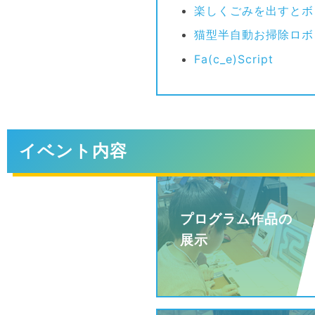
楽しくごみを出すとボ
猫型半自動お掃除ロボ
Fa(c_e)Script
イベント内容
プログラム作品の
展示