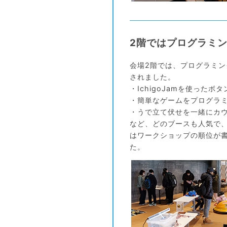
2階ではプログラミ
会場2階では、プログラミ
されました。
・IchigoJamを使ったボ
・簡単なゲームをプログラ
・うで立て伏せを一緒にカ
など、どのブースも人気で
はワークショップの順位が
た。